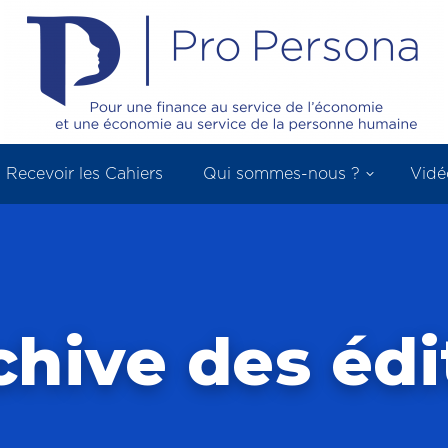
Recevoir les Cahiers
Qui sommes-nous ?
Vidé
chive des édi