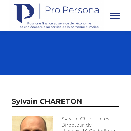
Panneau de gestion des cookies
Sylvain CHARETON
Sylvain Chareton est
Directeur de