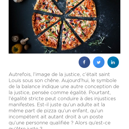
Autrefois, l’image de la justice, c’était saint
Louis sous son chêne. Aujourd’hui, le symbole
de la balance indique une autre conception de
la justice, pensée comme égalité. Pourtant,
l’égalité stricte peut conduire à des injustices
manifestes. Est-il juste qu’un adulte ait la
même part de pizza qu’un enfant, qu’un
incompétent ait autant droit à un poste
qu’une personne qualifiée ? Alors qu’est-ce
qu’être juste ?