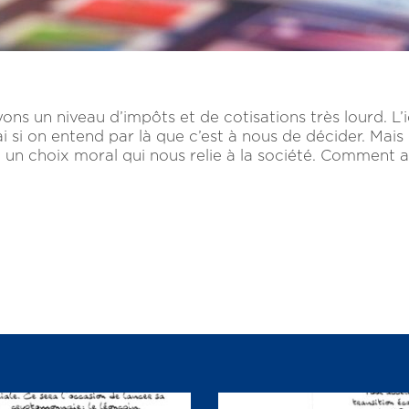
ayons un niveau d’impôts et de cotisations très lourd. 
i si on entend par là que c’est à nous de décider. Mais
te un choix moral qui nous relie à la société. Comment a