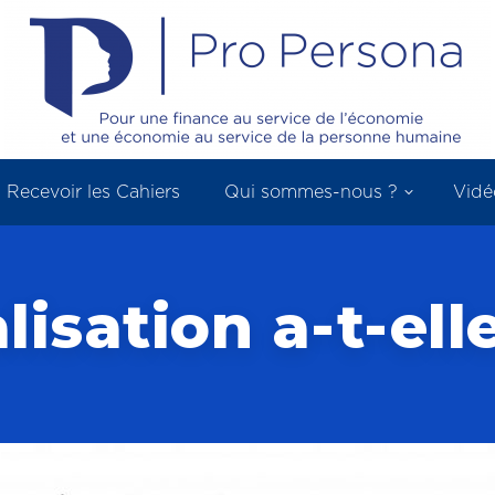
Recevoir les Cahiers
Qui sommes-nous ?
Vidé
isation a-t-ell